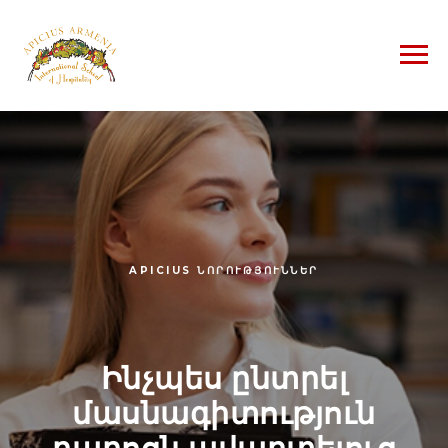
APICIUS
ՆՈՐՈՒԹՅՈՒՆՆԵՐ
Ինչպես ընտրել
մասնագիտություն