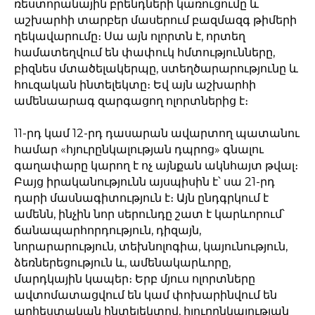
ռեստորանային բրենդների կառուցումը և
աշխարհի տարբեր մասերում բազմազգ թիմերի
ղեկավարումը։ Սա այն ոլորտն է, որտեղ
համատեղվում են փափուկ հմտությունները,
բիզնես մտածելակերպը, ստեղծարարությունը և
հուզական ինտելեկտը։ Եվ այն աշխարհի
ամենաարագ զարգացող ոլորտներից է։
11-րդ կամ 12-րդ դասարան ավարտող պատանու
համար «հյուրընկալության դպրոց» գնալու
գաղափարը կարող է ոչ այնքան ակնհայտ թվալ։
Բայց իրականությունն այսպիսին է՝ սա 21-րդ
դարի մասնագիտություն է։ Այն ընդգրկում է
ամենն, ինչին նոր սերունդը շատ է կարևորում՝
ճանապարհորդություն, դիզայն,
նորարարություն, տեխնոլոգիա, կայունություն,
ձեռներեցություն և, ամենակարևորը,
մարդկային կապեր։ Երբ մյուս ոլորտները
ավտոմատացվում են կամ փոխարինվում են
արհեստական ինտելեկտով, հյուրընկալության