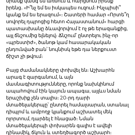
նրանք կանգ են առնում և հարցնում իրենք
իրենց․ «Ի՞նչ եմ ես իսկապես ուզում։ Ինչպիսի՞
կյանք եմ ես երազում»։ Շատերի համար «Որտե՞ղ
սովորել դպրոցից հետո Հայաստանում» հարցի
պատասխանը ձևավորվում է ոչ թե երազանքից,
այլ ճնշումից ելնելով։ Ճնշում՝ ընտրելու ինչ-որ
«պրեստիժ», ծանոթ կամ հասարակական
ընդունված բան՝ նույնիսկ եթե դա ներքուստ
ճիշտ չի թվում։
Բայց ժամանակները փոխվել են։ Աշխարհն
արագ է զարգանում, և այն
մասնագիտությունները, որոնք նախկինում
ապահովում էին կայուն ապագա, այլևս նման
երաշխիք չեն տալիս։ 20-րդ դարի
մտածելակերպը՝ ընտրել համալսարան, ստանալ
դիպլոմ և ամբողջ կյանքում աշխատել մեկ
ոլորտում, դարձել է հնացած։ Նման
մտածելակերպի փոխարեն գալիս է ավելի
դինամիկ, ճկուն և ստեղծագործ աշխարհ։