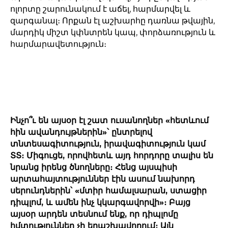
ոլորտը շարունակում է աճել, հարմարվել և
զարգանալ։ Որքան էլ աշխարհը դառնա թվային,
մարդիկ միշտ կփնտրեն կապ, փորձառություն և
հարմարավետություն։
Ինչո՞ւ են այսօր էլ շատ ուսանողներ «հետևում
հին ավանդույթներին»՝ ընտրելով
տնտեսագիտություն, իրավագիտություն կամ
ՏՏ։ Միգուցե, որովհետև այդ հորդորը տալիս են
նրանց իրենց ծնողները։ Հենց այսպիսի
արտահայտություններ էին ասում նախորդ
սերունդներին՝ «մտիր համալսարան, ստացիր
դիպլոմ, և ամեն ինչ կկարգավորվի»։ Բայց
այսօր արդեն տեսնում ենք, որ դիպլոմը
հմտություններ չի երաշխավորում։ Այն