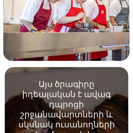
Այս ծրագիրը
իդեալական է ավագ
դպրոցի
շրջանավարտների և
սկսնակ ուսանողների