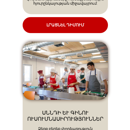
հյուրընկալության միջավայրում:
ԼՐԱՑՆԵԼ ԴԻՄՈՒՄ
ՍՆՆԴԻ ԵՒ ԳԻՆՈՒ Ո
ՒՍՈՒՄՆԱՍԻՐՈՒԹՅՈՒՆՆԵՐ
Ձեռք բերեք փորձառություն