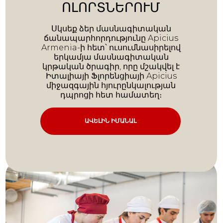
ԼՈՐՏՆԵՐՈՒՄ
Սկսեք ձեր մասնագիտական
ճանապարհորդությունը Apicius
Armenia-ի հետ՝ ուսումնասիրելով
երկամյա մասնագիտական
կրթական ծրագիր, որը մշակվել է
Իտալիայի Ֆլորենցիայի Apicius
միջազգային հյուրընկալության
դպրոցի հետ համատեղ։
ԱՎԵԼԻՆ ԻՄԱՆԱԼ